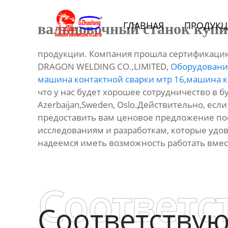
Главная
ГЛАВНАЯ
ПРОДУКЦ
вальцовочный станок купи
Продукция
продукции. Компания прошла сертификацию
Bидео
DRAGON WELDING CO.,LIMITED,
Оборудование
машина контактной сварки мтр 16
,
машина к
Новости
что у нас будет хорошее сотрудничество в бу
Azerbaijan,Sweden, Oslo.Действительно, есл
предоставить вам ценовое предложение по
О Hас
исследованиям и разработкам, которые удо
надеемся иметь возможность работать вмес
Контакты
Соответс
Соответству