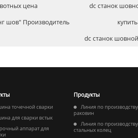
ивотных цена
dc станок шовн
нг шов" Производитель
купить
dc станок шовной
кты
Продукты
ина точечной сварки
Линия по производству
раковин
ина для сварки встык
Линия по производству
рочный аппарат для
стальных колец
тки