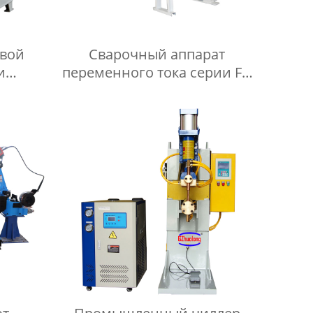
овой
Сварочный аппарат
и
переменного тока серии FN
серии
для прокатки