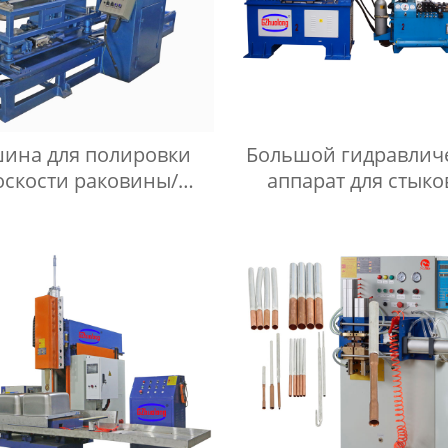
ина для полировки
Большой гидравлич
оскости раковины/
аппарат для стык
ина для полировки
сварки оплавлением
скости умывальника
UNS