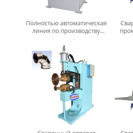
Полностью автоматическая
Сва
линия по производству
прок
холодильных сеток и
мелкоячеистых сеток