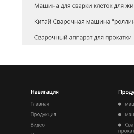
Машина для сварки клеток для ж
Китай Сварочная машина "ролли
Сварочный аппарат для прокатки
Навигация
Проду
Главная
маш
Продукция
маш
Bидео
Сва
прока