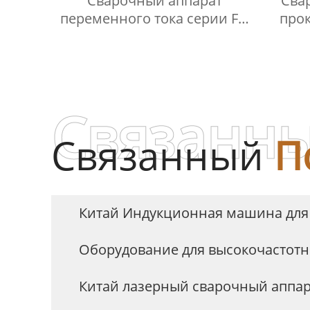
Сварочный аппарат
Сва
переменного тока серии FN
прок
для прокатки
Связанны
Связанный
П
Китай Индукционная машина для 
Оборудование для высокочастотн
Китай лазерный сварочный аппа