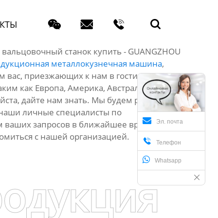




КТЫ
а вальцовочный станок купить - GUANGZHOU
дукционная металлокузнечная машина
,
м вас, приезжающих к нам в гости. Надеюсь,
ким как Европа, Америка, Австралия,Jakarta,
уйста, дайте нам знать. Мы будем рады
 наши личные специалисты по
Эл. почта
м ваших запросов в ближайшее время и
комиться с нашей организацией.

Телефон
Whatsapp
родукция