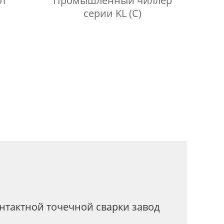
от
Промышленный чиллер
серии KL (C)
нтактной точечной сварки завод