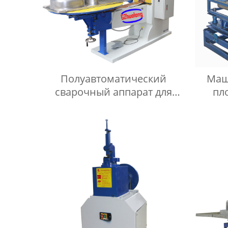
Полуавтоматический
Маш
сварочный аппарат для
пл
прокатки раковин
маш
пло