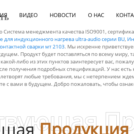
ИЯ
BИДЕО
НОВОСТИ
О HАС
КОНТА
ть
 Система менеджмента качества ISO9001, сертифик
 для индукционного нагрева ultra-audio серии BU
,
Ин
онтактной сварки мт 2103
. Мы искренне приветствуе
дущем. Продукт будет поставляться по всему миру, та
и какой-либо из этих пунктов заинтересует вас, пожал
сле получения подробных спецификаций. У нас есть
влетворят любые требования, мы с нетерпением жде
те с вами в будущем. Добро пожаловать, чтобы озна
твующая П
ющая
Продукция