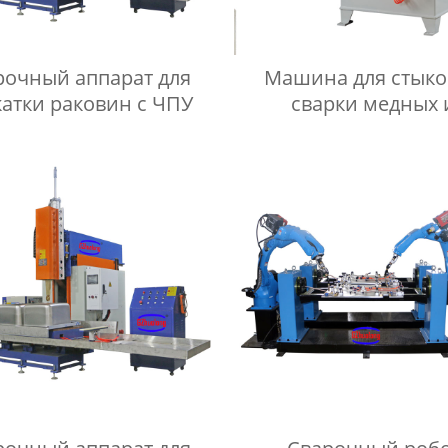
рочный аппарат для
Машина для стык
атки раковин с ЧПУ
сварки медных 
алюминиевых труб 
UN3