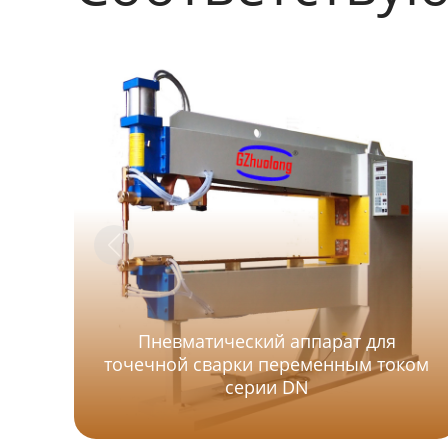
Пневматический аппарат для
точечной сварки переменным током
серии DN