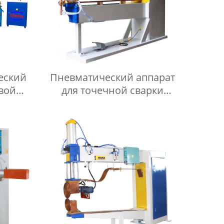
еский
Пневматический аппарат
овой
для точечной сварки
 серии
переменным током серии
DN