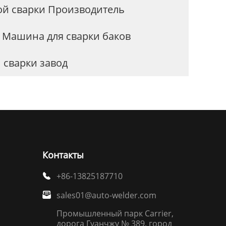
ой сварки Производитель
 Машина для сварки баков
 сварки завод
Контакты
+86-13825187710

sales01@auto-welder.com

Промышленный парк Carrier,
дорога Гуанчжу № 389, город