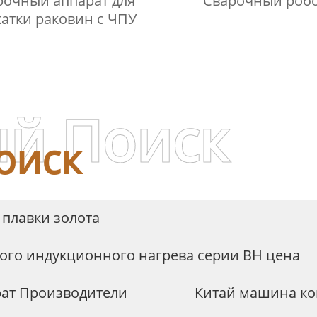
рочный аппарат для
Сварочный роб
атки раковин с ЧПУ
й Поиск
оиск
плавки золота
ого индукционного нагрева серии BH цена
рат Производители
Китай машина ко