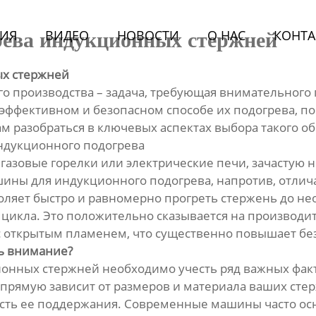
ИЯ
BИДЕО
НОВОСТИ
О HАС
КОНТА
рева индукционных стержней
ых стержней
 производства – задача, требующая внимательного п
эффективном и безопасном способе их подогрева, п
м разобраться в ключевых аспектах выбора такого о
ндукционного подогрева
газовые горелки или электрические печи, зачастую 
шины для индукционного подогрева, напротив, отлич
оляет быстро и равномерно прогреть стержень до н
цикла. Это положительно сказывается на производит
 с открытым пламенем, что существенно повышает без
ь внимание?
онных стержней необходимо учесть ряд важных факт
апрямую зависит от размеров и материала ваших сте
ость ее поддержания. Современные машины часто о