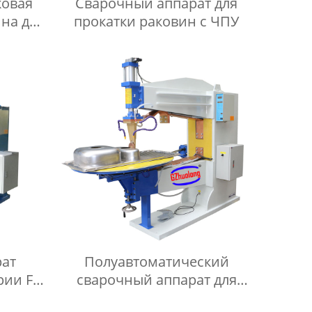
ковая
Сварочный аппарат для
на для
прокатки раковин с ЧПУ
ая
на для
рат
Полуавтоматический
рии FN
сварочный аппарат для
прокатки раковин