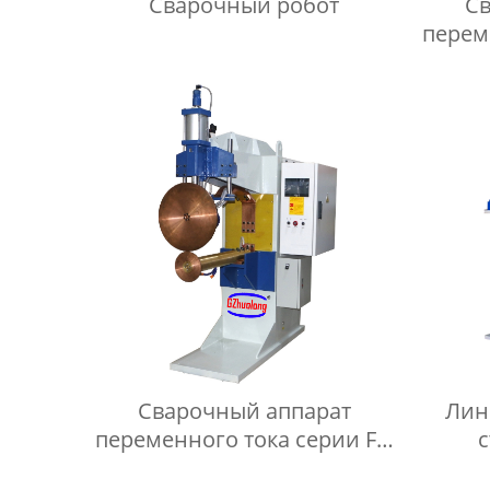
Сварочный робот
Св
перем
Сварочный аппарат
Лин
переменного тока серии FN
с
для прокатки