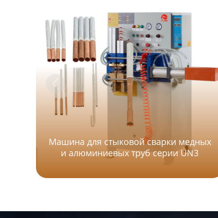
Машина для стыковой сварки медных
и алюминиевых труб серии UN3