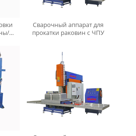
овки
Сварочный аппарат для
ны/
прокатки раковин с ЧПУ
овки
ника