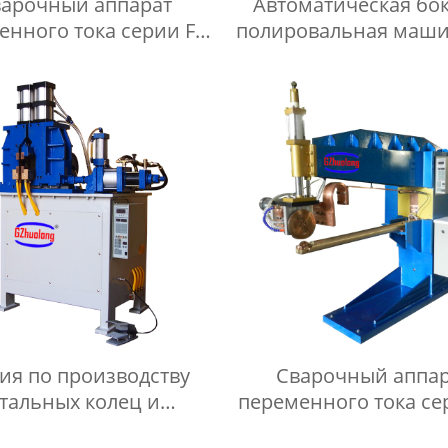
арочный аппарат
Автоматическая бо
енного тока серии FN
полировальная маши
для прокатки
раковины/боков
полировальная маши
раковины
ия по производству
Сварочный аппа
тальных колец и
переменного тока се
сопутствующее
для прокатки