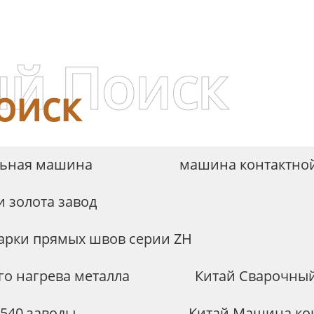
оборудование
й Поиск
оиск
льная машина
машина контактной
 золота завод
варки прямых швов серии ZH
о нагрева металла
Китай Сварочный
1540 заводы
Китай Машина кон