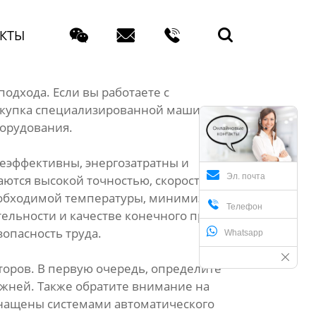




КТЫ
одхода. Если вы работаете с
окупка специализированной машины станет
борудования.
неэффективны, энергозатратны и
Эл. почта
аются высокой точностью, скоростью и
еобходимой температуры, минимизируя

Телефон
ельности и качестве конечного продукта.
опасность труда.
Whatsapp
оров. В первую очередь, определите
ржней. Также обратите внимание на
снащены системами автоматического