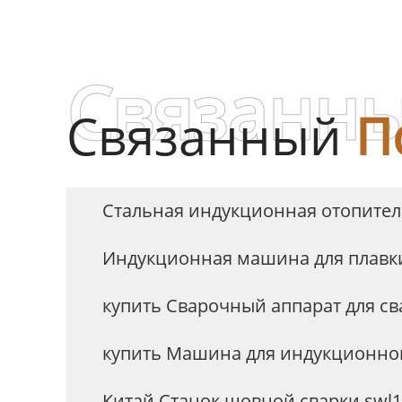
Связанны
Связанный
П
Стальная индукционная отопите
Индукционная машина для плавки
купить Сварочный аппарат для с
купить Машина для индукционног
Китай Станок шовной сварки swl