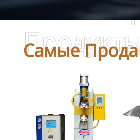
Самые П
Продукт
Самые Прода