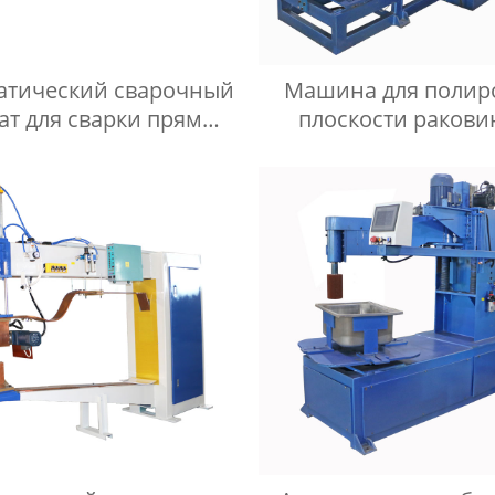
атический сварочный
Машина для полир
ат для сварки прямых
плоскости ракови
швов мойки
машина для полир
плоскости умываль