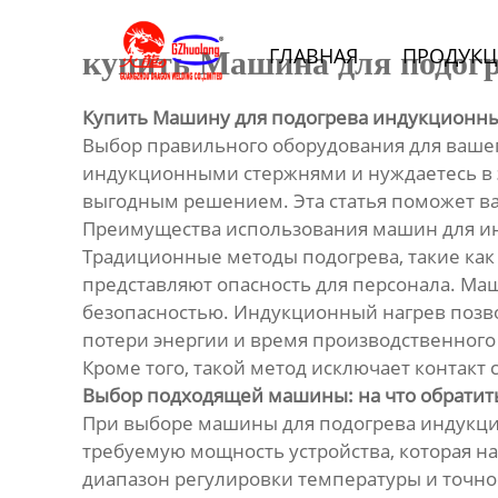
Главная
ГЛАВНАЯ
ПРОДУКЦ
купить Машина для подог
Продукция
Купить Машину для подогрева индукционн
Bидео
Выбор правильного оборудования для вашего
индукционными стержнями и нуждаетесь в 
Новости
выгодным решением. Эта статья поможет ва
Преимущества использования машин для и
Традиционные методы подогрева, такие как 
О Hас
представляют опасность для персонала. Ма
безопасностью. Индукционный нагрев позв
Контакты
потери энергии и время производственного 
Кроме того, такой метод исключает контакт
Выбор подходящей машины: на что обратит
При выборе машины для подогрева индукци
требуемую мощность устройства, которая н
диапазон регулировки температуры и точн