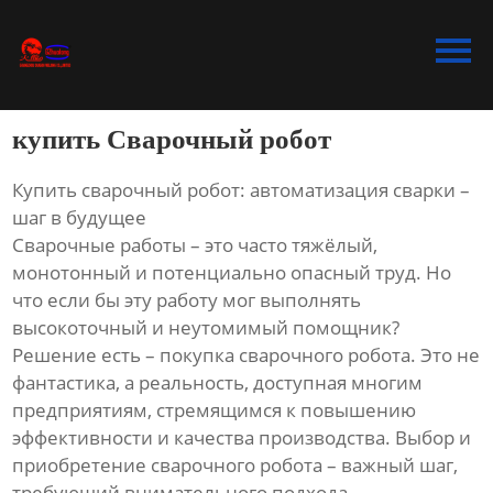
Главная
Продукция
купить Сварочный робот
Bидео
Купить сварочный робот: автоматизация сварки –
Новости
шаг в будущее
Сварочные работы – это часто тяжёлый,
О Hас
монотонный и потенциально опасный труд. Но
что если бы эту работу мог выполнять
Контакты
высокоточный и неутомимый помощник?
Решение есть – покупка сварочного робота. Это не
фантастика, а реальность, доступная многим
предприятиям, стремящимся к повышению
эффективности и качества производства. Выбор и
приобретение сварочного робота – важный шаг,
требующий внимательного подхода.