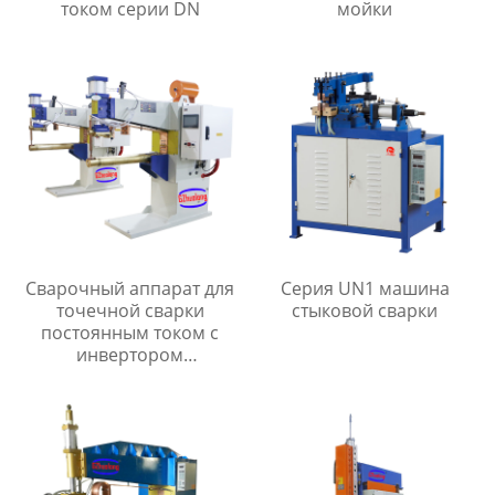
током серии DN
мойки
Сварочный аппарат для
Серия UN1 машина
точечной сварки
стыковой сварки
постоянным током с
инвертором
промежуточной
частоты серии MF