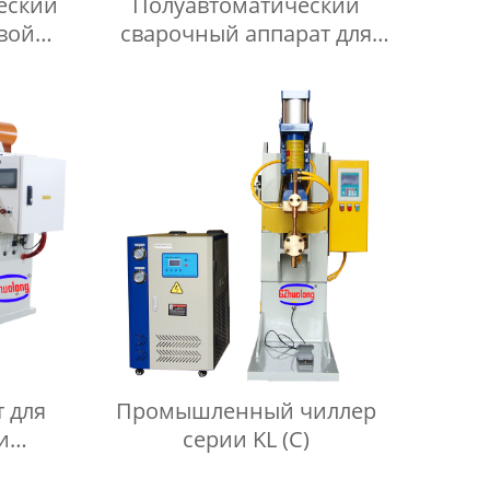
еский
Полуавтоматический
овой
сварочный аппарат для
 серии
прокатки раковин
 для
Промышленный чиллер
и
серии KL (C)
м с