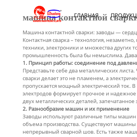
Главная
ГЛАВНАЯ
ПРОДУКЦ
машина контактной сварки
Продукция
Машина контактной сварки: заводы — серд
Bидео
Контактная сварка – технология, незаметн
техники, электроники и множества других 
Новости
промышленность была бы немыслима. Давайте
1. Принцип работы: соединение под давлен
Представьте себе два металлических листа.
О Hас
сварки делает это не пламенем, а электрич
пропускается мощный электрический ток. В 
Контакты
электродов формирует прочное и надежное 
двух металлических деталей, запечатанное
2. Разнообразие машин и их применение
Заводы используют различные типы машин к
объема производства. Существуют машины т
непрерывный сварной шов. Есть также маши