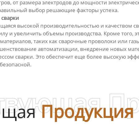
ов, от размера электродов до мощности электрическ
правильный выбор решающие факторы успеха.
 сварки
ающаяся высокой производительностью и качеством с
илу и увеличить объемы производства. Кроме того, эт
материалов, таких как сварочные проволоки или га
ршенствование автоматизации, внедрение новых мат
ссом сварки. Это обеспечит еще более высокую эффе
безопасной.
твующая П
ющая
Продукция