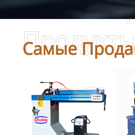
Самые П
Продукт
Самые Прода