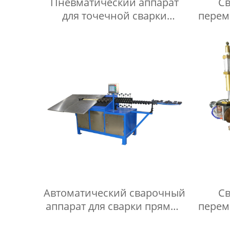
Пневматический аппарат
Св
для точечной сварки
перем
переменным током серии
DN
Автоматический сварочный
Св
аппарат для сварки прямых
перем
швов мойки