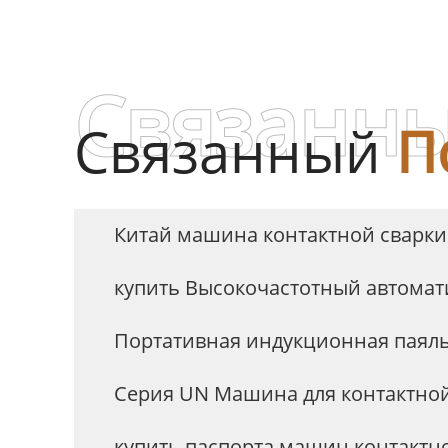
Связанны
Связанный
П
Китай машина контактной сварки
купить Высокочастотный автомат
Портативная индукционная паял
Серия UN Машина для контактной
купить паспорта машин контактн