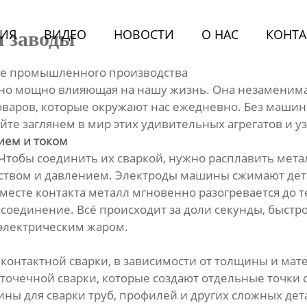
ИЯ
BИДЕО
НОВОСТИ
О HАС
КОНТА
 заводы
це промышленного производства
о, но мощно влияющая на нашу жизнь. Она незаменим
товаров, которые окружают нас ежедневно. Без маши
 заглянем в мир этих удивительных агрегатов и узн
ием и током
 Чтобы соединить их сваркой, нужно расплавить мет
еством и давлением. Электроды машины сжимают дета
месте контакта металл мгновенно разогревается до 
соединение. Всё происходит за доли секунды, быстро
 электрическим жаром.
онтактной сварки, в зависимости от толщины и мате
очечной сварки, которые создают отдельные точки 
ны для сварки труб, профилей и других сложных де