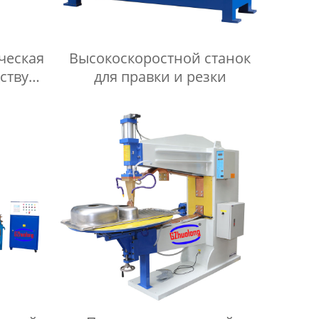
ческая
Высокоскоростной станок
ству
для правки и резки
к и
ток