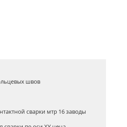
стоты
кольцевых швов
тактной сварки мтр 16 заводы
 сварки по оси XY цена