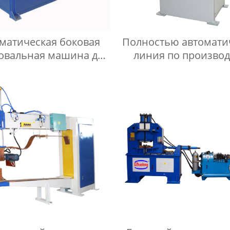
матическая боковая
Полностью автомати
овальная машина для
линия по производ
аковины/боковая
холодильных сето
овальная машина для
мелкоячеистых се
раковины