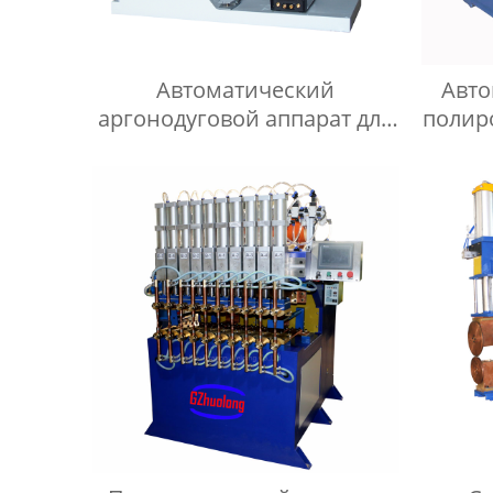
Автоматический
Авто
аргонодуговой аппарат для
полир
сварки кольцевых швов
р
серии HF
полир