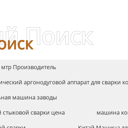
инвертором
промежуточной ча
серии MF
й Поиск
оиск
 мтр Производитель
ический аргонодуговой аппарат для сварки 
ьная машина заводы
 стыковой сварки цена
машина кон
ой сварки
Китай Машина для