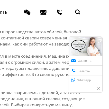




КТЫ
а в производстве автомобилей, бытовой
н контактной сварки современная
аем, как они работают на заводах.
алл в месте соединения. Машина контактной
Эл. почта
ли с огромной силой, а затем через них
температуры плавления, а давление

Телефон
 и эффективно. Это словно рукопожатие
Whatsapp
риала свариваемых деталей, а также от
соединения, и шовной сварки, создающие
талей. Выбирая конкретную машину,