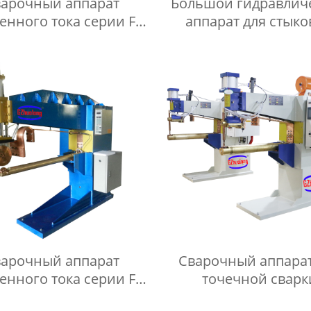
арочный аппарат
Большой гидравлич
енного тока серии FN
аппарат для стык
для прокатки
сварки оплавлением
UNS
арочный аппарат
Сварочный аппарат
енного тока серии FN
точечной сварк
для прокатки
постоянным токо