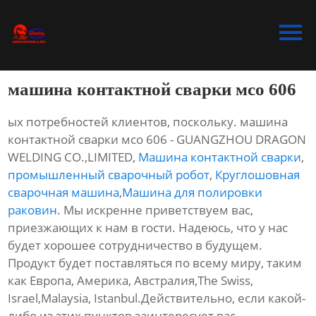
Главная
Продукция
машина контактной сварки мсо 606
Bидео
ых потребностей клиентов, поскольку. машина
Новости
контактной сварки мсо 606 - GUANGZHOU DRAGON
WELDING CO.,LIMITED,
Машина контактной сварки
,
О Hас
промышленный сварочный робот
,
Круглошовная
сварочная машина
,
Машина для полировки
Контакты
раковин
. Мы искренне приветствуем вас,
приезжающих к нам в гости. Надеюсь, что у нас
будет хорошее сотрудничество в будущем.
Продукт будет поставляться по всему миру, таким
как Европа, Америка, Австралия,The Swiss,
Israel,Malaysia, Istanbul.Действительно, если какой-
либо из этих пунктов заинтересует вас,