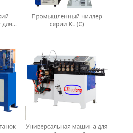
кий
Промышленный чиллер
 для
серии KL (C)
ин
танок
Универсальная машина для