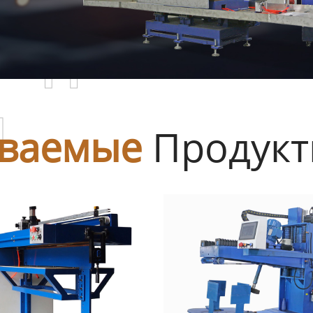
родаваемы
ы
ваемые
Продук