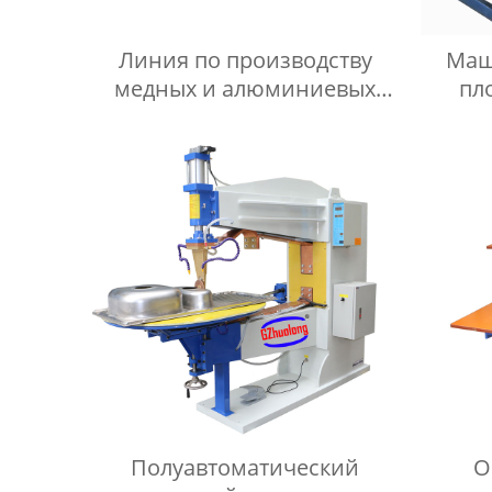
Линия по производству
Маш
медных и алюминиевых
пл
труб
маш
пло
Полуавтоматический
О