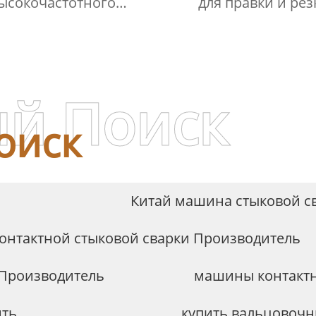
ысокочастотного
для правки и рез
укционного нагрева
серии BH
й Поиск
оиск
Китай машина стыковой с
онтактной стыковой сварки Производитель
 Производитель
машины контактн
ить
купить вальцовочн