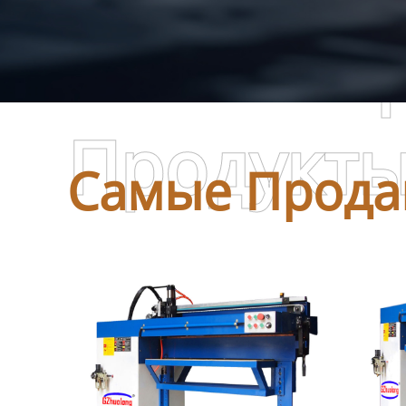
Самые П
Продукт
Самые Прода