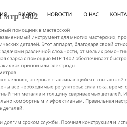
ИЯ
BИДЕО
НОВОСТИ
О HАС
КОНТА
 мтр 1402
жный помощник в мастерской
незаменимый инструмент для многих мастерских, про
ческих деталей. Этот аппарат, благодаря своей отн
 задачами различной сложности, от мелких ремонтны
тная сварка с помощью МТР-1402 обеспечивает быстро
ких как припои или электроды.
аметров
же человек, впервые сталкивающийся с контактной с
ны все необходимые регуляторы: сила тока, время с
тный тип металла и толщину свариваемых деталей. 
ально комфортным и эффективным. Правильная настр
 деталей.
 и долгим сроком службы. Прочная конструкция и и