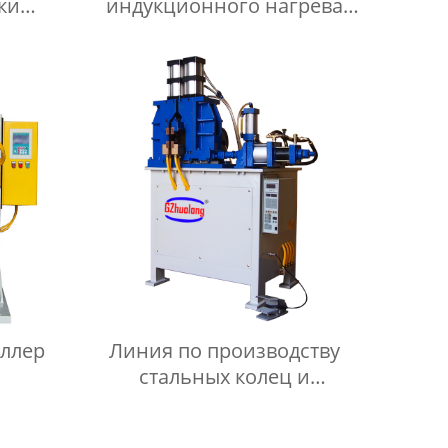
ки
индукционного нагрева
ки
ultra-audio серии BU
ллер
Линия по производству
стальных колец и
сопутствующее
оборудование