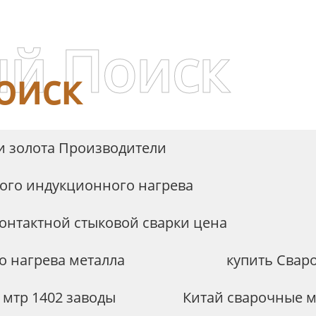
й Поиск
оиск
и золота Производители
ого индукционного нагрева
онтактной стыковой сварки цена
 нагрева металла
купить Свар
 мтр 1402 заводы
Китай сварочные м