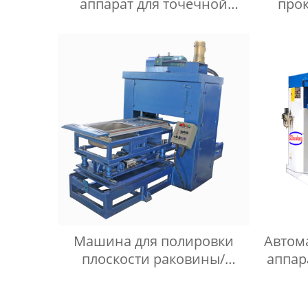
аппарат для точечной
прок
сварки
Машина для полировки
Автом
плоскости раковины/
аппар
машина для полировки
плоскости умывальника