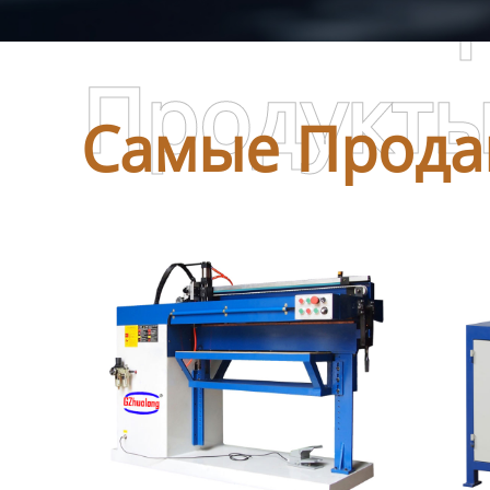
Самые П
Продукт
Самые Прода