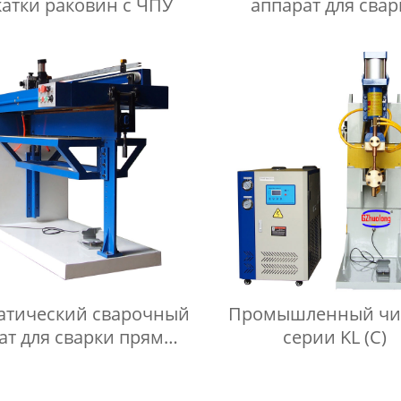
атки раковин с ЧПУ
аппарат для свар
проволочной сет
атический сварочный
Промышленный чи
ат для сварки прямых
серии KL (C)
швов мойки