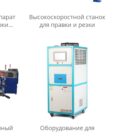
парат
Высокоскоростной станок
рки
для правки и резки
серии
чный
Оборудование для