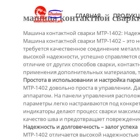
Главная
ГЛАВНАЯ
ПРОДУКЦ
машина контактной сварки
Продукция
Машина контактной сварки МТР-1402: Наде
Bидео
Машина контактной сварки МТР-1402 – это 
требуется качественное соединение металли
Новости
высокой надежности, успешно справляется с
отличие от других способов сварки, контак
применения дополнительных материалов, та
О Hас
Простота в использовании и настройка пар
МТР-1402 довольно проста в управлении. Да
Контакты
аппаратом. На панели управления расположе
параметры легко настраиваются под конкре
индикаторы делают процесс сварки максим
качество шва и предотвращает повреждение
Надежность и долговечность – залог успеха
МТР-1402 отличается высокой надежностью