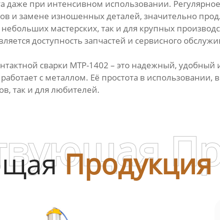
а даже при интенсивном использовании. Регулярное
ов и замене изношенных деталей, значительно продл
ебольших мастерских, так и для крупных производст
яется доступность запчастей и сервисного обслужив
нтактной сварки МТР-1402 – это надежный, удобный 
ботает с металлом. Её простота в использовании, в
в, так и для любителей.
твующая П
ющая
Продукция