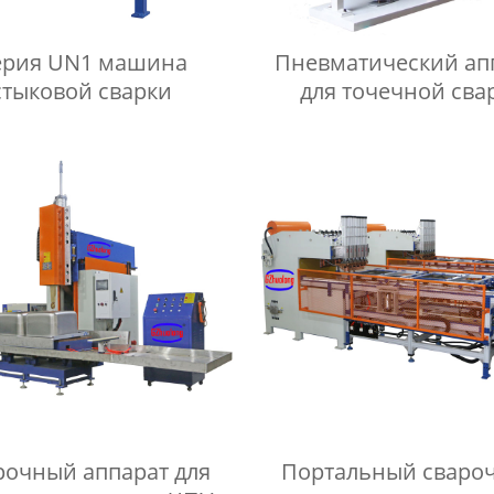
ерия UN1 машина
Пневматический ап
стыковой сварки
для точечной сва
переменным током 
DN
рочный аппарат для
Портальный сваро