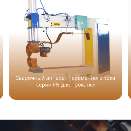
Сварочный аппарат переменного тока
серии FN для прокатки