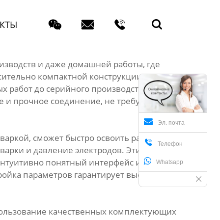




КТЫ
изводств и даже домашней работы, где
осительно компактной конструкции и
х работ до серийного производства. В
е и прочное соединение, не требуя
Эл. почта
варкой, сможет быстро освоить работу с

Телефон
варки и давление электродов. Эти
Интуитивно понятный интерфейс и четкие
Whatsapp
ойка параметров гарантирует высокое
спользование качественных комплектующих