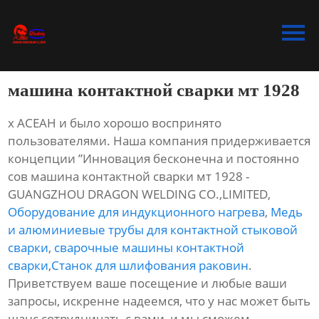
Главная
Продукция
машина контактной сварки мт 1928
Bидео
х АСЕАН и было хорошо воспринято
Новости
пользователями. Наша компания придерживается
концепции ”Инновация бесконечна и постоянно
О Hас
сов машина контактной сварки мт 1928 -
GUANGZHOU DRAGON WELDING CO.,LIMITED,
Контакты
Оборудование для индукционного нагрева
,
Медь
и алюминиевые трубы для контактной стыковой
сварки
,
сварочные машины контактной
сварки
,
Станок для шлифования раковин
.
Приветствуем ваше посещение и любые ваши
запросы, искренне надеемся, что у нас может быть
шанс сотрудничать с вами, и мы сможем