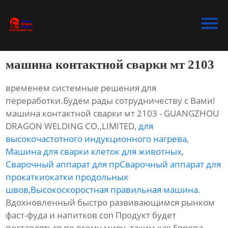
Главная
Продукция
машина контактной сварки мт 2103
Bидео
временем системные решения для
Новости
переработки.Будем рады сотрудничеству с Вами!
машина контактной сварки мт 2103 - GUANGZHOU
О Hас
DRAGON WELDING CO.,LIMITED,
для
высокочастотного индукционного нагрева
,
Контакты
Машина для сварки клеток для животных
,
Сварочный аппарат для прСварочный аппарат для
прокаткиокатки продольных
швов
,
Высокоскоростная правильная машина
.
Вдохновленный быстро развивающимся рынком
фаст-фуда и напитков con Продукт будет
поставляться по всему миру, таким как Европа,