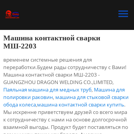
Главная
Продукция
Машина контактной сварки
Bидео
МШ-2203
Новости
временем системные решения для
переработки.Будем рады сотрудничеству с Вами!
О Hас
Машина контактной сварки МШ-2203 -
GUANGZHOU DRAGON WELDING CO.,LIMITED,
Контакты
Паяльная машина для медных труб
,
Машина для
полировки раковин
,
машина для стыковой сварки
обода колеса
,
машина контактной сварки купить
.
Мы искренне приветствуем друзей со всего мира
к сотрудничеству с нами на основе долгосрочной
взаимной выгоды. Продукт будет поставляться по