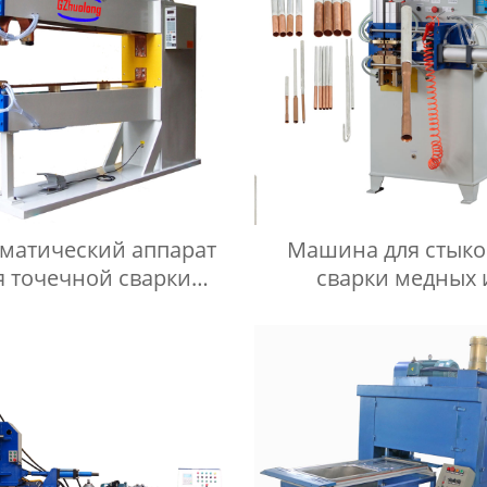
матический аппарат
Машина для стык
я точечной сварки
сварки медных 
менным током серии
алюминиевых труб 
DN
UN3