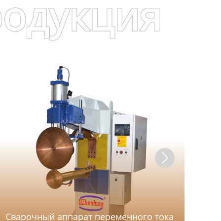
родукция
Ав
Сварочный аппарат переменного тока
св