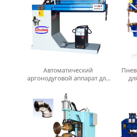
Автоматический
Пнев
аргонодуговой аппарат для
дл
сварки кольцевых швов
пере
серии HF