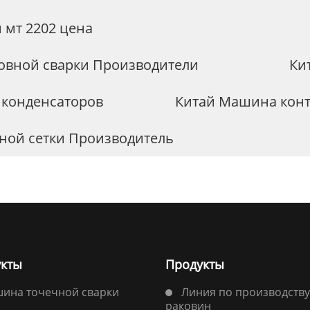
 мт 2202 цена
овной сварки Производители
Ки
 конденсаторов
Китай Машина конт
ной сетки Производитель
кты
Продукты
ина точечной сварки
Линия по производству
раковин