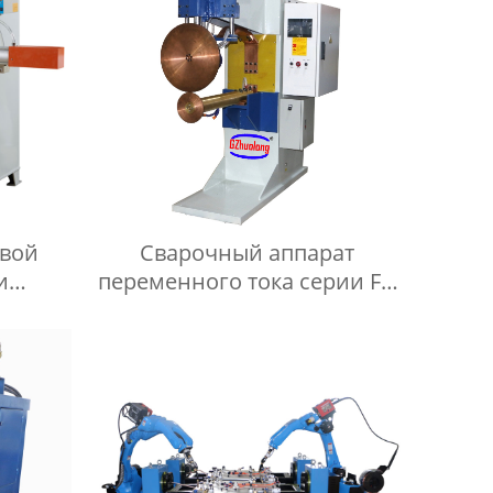
овой
Сварочный аппарат
и
переменного тока серии FN
серии
для прокатки