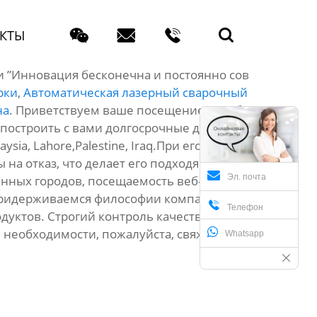




КТЫ
 ”Инновация бесконечна и постоянно сов
рки
,
Автоматическая лазерный сварочный
на
. Приветствуем ваше посещение и любые
м построить с вами долгосрочные деловые
ia, Lahore,Palestine, Iraq.При его
на отказ, что делает его подходящим для
Эл. почта
нных городов, посещаемость веб-сайта
 придерживаемся философии компании

Телефон
уктов. Строгий контроль качества,
и необходимости, пожалуйста, свяжитесь с
Whatsapp