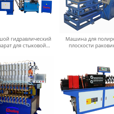
шой гидравлический
Машина для полир
арат для стыковой
плоскости ракови
и оплавлением серии
машина для полир
UNS
плоскости умываль