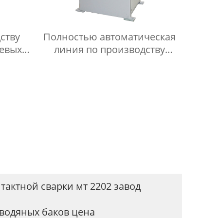
ству
Полностью автоматическая
евых
линия по производству
холодильных сеток и
мелкоячеистых сеток
актной сварки мт 2202 завод
водяных баков цена