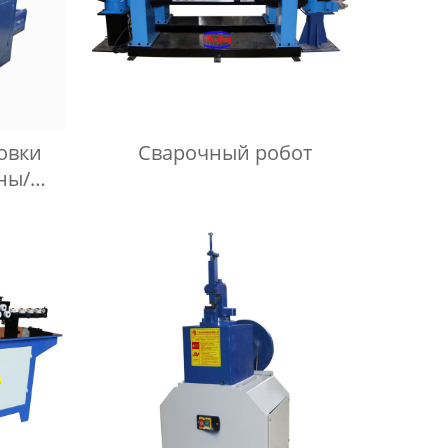
овки
Сварочный робот
ны/
овки
ника