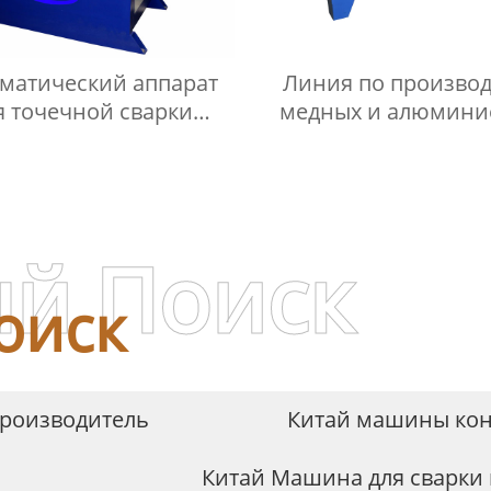
матический аппарат
Линия по производ
я точечной сварки
медных и алюмини
менным током серии
труб
DN
й Поиск
оиск
Производитель
Китай машины конт
Китай Машина для сварки 