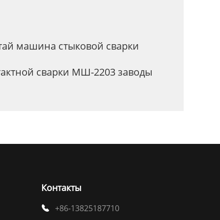
тай машина стыковой сварки
актной сварки МШ-2203 заводы
Контакты
+86-13825187710
