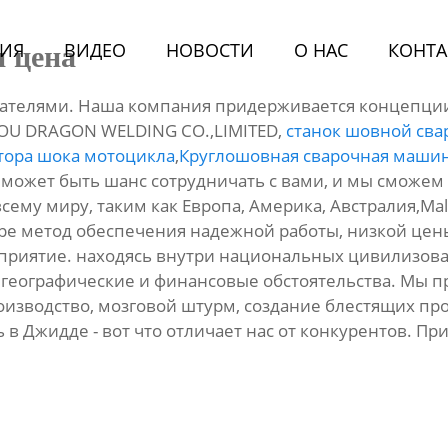
ИЯ
BИДЕО
НОВОСТИ
О HАС
КОНТА
 цена
вателями. Наша компания придерживается концепции
OU DRAGON WELDING CO.,LIMITED,
станок шовной сва
тора шока мотоцикла
,
Круглошовная сварочная маши
с может быть шанс сотрудничать с вами, и мы сможе
ему миру, таким как Европа, Америка, Австралия,Malays
е метод обеспечения надежной работы, низкой цены 
приятие. находясь внутри национальных цивилизова
 географические и финансовые обстоятельства. Мы
зводство, мозговой штурм, создание блестящих прод
 в Джидде - вот что отличает нас от конкурентов. Пр