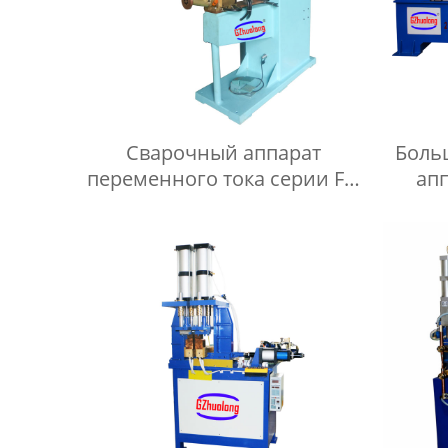
Сварочный аппарат
Боль
переменного тока серии FN
апп
для прокатки
сварк