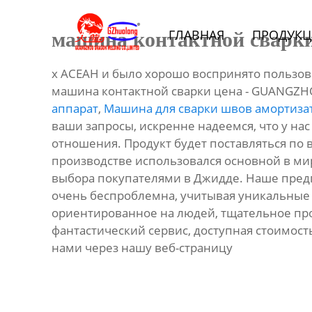
Главная
ГЛАВНАЯ
ПРОДУКЦ
машина контактной сварки
Продукция
х АСЕАН и было хорошо воспринято пользо
Bидео
машина контактной сварки цена - GUANGZH
аппарат
,
Машина для сварки швов амортиза
Новости
ваши запросы, искренне надеемся, что у на
отношения. Продукт будет поставляться по вс
производстве использовался основной в мир
О Hас
выбора покупателями в Джидде. Наше пред
очень беспроблемна, учитывая уникальные
Контакты
ориентированное на людей, тщательное прои
фантастический сервис, доступная стоимость
нами через нашу веб-страницу