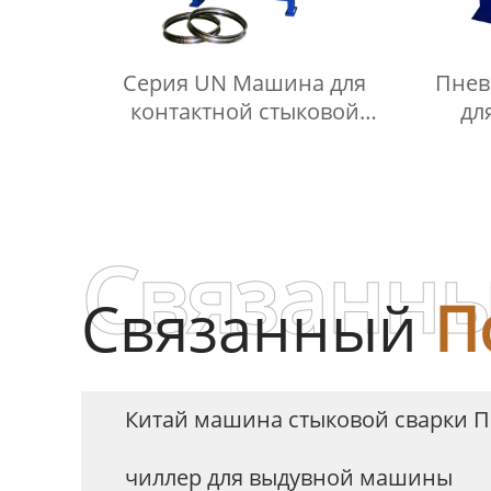
Серия UN Машина для
Пнев
контактной стыковой
дл
сварки
пере
Связанны
Связанный
П
Китай машина стыковой сварки 
чиллер для выдувной машины