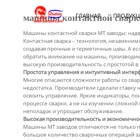
Главная
ГЛАВНАЯ
ПРОДУКЦ
машины контактной сварк
Продукция
Машины контактной сварки МТ заводы: наде
Bидео
Контактная сварка – технология, незаменим
создавая прочные и герметичные швы. А есл
Новости
обратить внимание на машины, производимы
высокую производительность с простотой в
Простота управления и интуитивный интер
О Hас
Многие опасаются сложности работы со сва
недостатка. Производители сделали ставку
Контакты
освоить управление. Яркие индикаторы, по
процессе сварки, а не на изучении сложно
неполадок и упрощает обслуживание.
Высокая производительность и экономично
Машины МТ заводов отличаются не только п
большое количество сварочных операций за