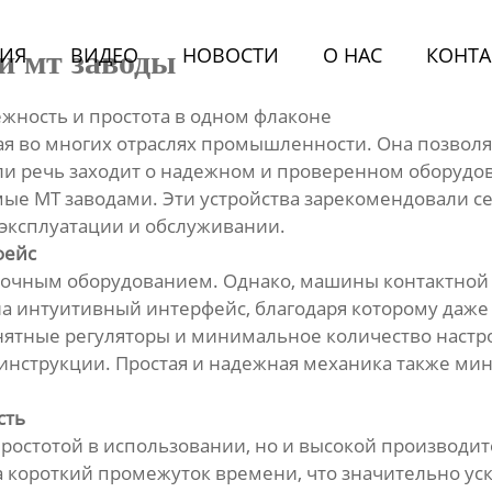
ИЯ
BИДЕО
НОВОСТИ
О HАС
КОНТА
и мт заводы
жность и простота в одном флаконе
ая во многих отраслях промышленности. Она позволя
и речь заходит о надежном и проверенном оборудова
е МТ заводами. Эти устройства зарекомендовали се
 эксплуатации и обслуживании.
фейс
рочным оборудованием. Однако, машины контактной 
 на интуитивный интерфейс, благодаря которому даж
нятные регуляторы и минимальное количество настр
й инструкции. Простая и надежная механика также м
сть
ростотой в использовании, но и высокой производи
 короткий промежуток времени, что значительно ус