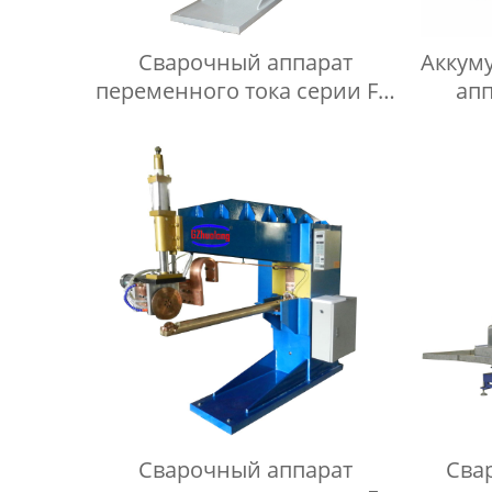
Сварочный аппарат
Аккум
переменного тока серии FN
апп
для прокатки
Сварочный аппарат
Сва