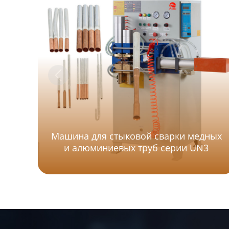
Машина для стыковой сварки медных
и алюминиевых труб серии UN3