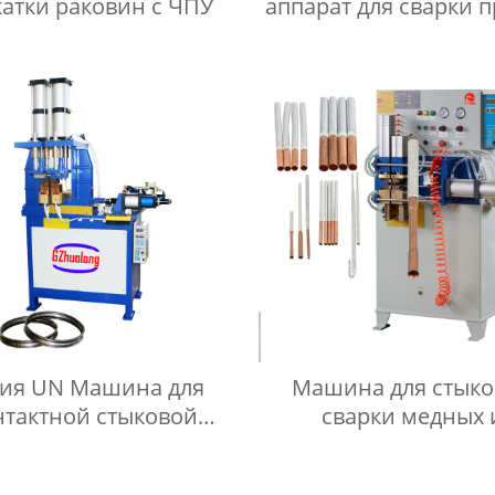
атки раковин с ЧПУ
аппарат для сварки 
швов мойки
ия UN Машина для
Машина для стык
нтактной стыковой
сварки медных 
сварки
алюминиевых труб 
UN3