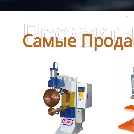
Самые П
Продукт
Самые Прода