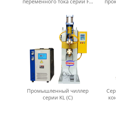
переменного тока серии FN
прок
для прокатки
Промышленный чиллер
Сер
серии KL (C)
ко