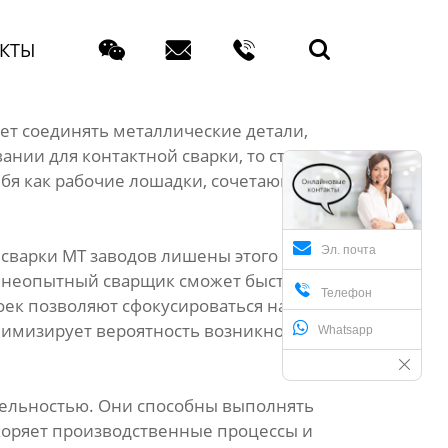




КТЫ
ет соединять металлические детали,
нии для контактной сварки, то стоит
бя как рабочие лошадки, сочетающие в себе
Эл. почта
сварки МТ заводов лишены этого
е неопытный сварщик сможет быстро

Телефон
оек позволяют сфокусироваться на самом
инимизирует вероятность возникновения
Whatsapp
тельностью. Они способны выполнять
коряет производственные процессы и