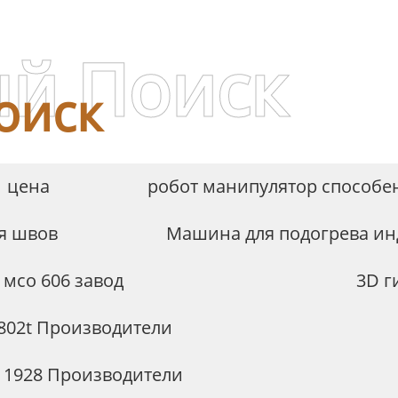
й Поиск
оиск
1 цена
робот манипулятор способе
я швов
Машина для подогрева ин
мсо 606 завод
3D г
t802t Производители
 1928 Производители