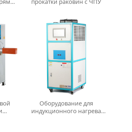
прямых
прокатки раковин с ЧПУ
овой
Оборудование для
и
индукционного нагрева
серии
ultra-audio серии BU