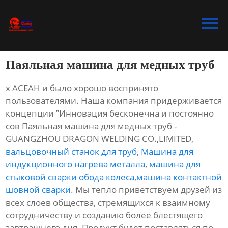
Главная
Продукция
Паяльная машина для медных труб
Bидео
х АСЕАН и было хорошо воспринято
Новости
пользователями. Наша компания придерживается
концепции ”Инновация бесконечна и постоянно
О Hас
сов Паяльная машина для медных труб -
GUANGZHOU DRAGON WELDING CO.,LIMITED,
Контакты
вальцовочный станок для труб
,
Машина для
индукционного нагрева металла
,
машина для
стыковой сварки обода колеса
,
машина контактной
шовной сварки
. Мы тепло приветствуем друзей из
всех слоев общества, стремящихся к взаимному
сотрудничеству и созданию более блестящего
завтрашнего дня. Продукт будет поставляться по