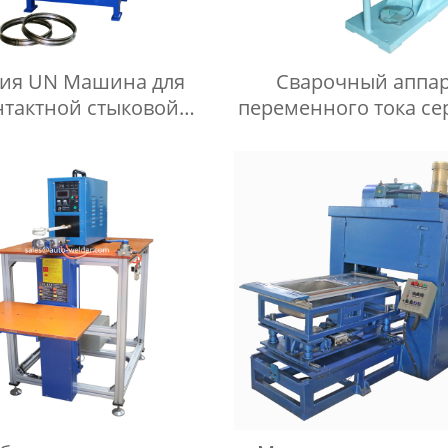
ия UN Машина для
Сварочный аппа
нтактной стыковой
переменного тока се
сварки
для прокатки