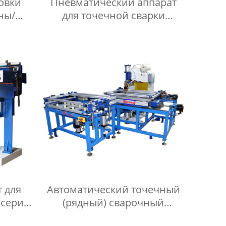
овки
Пневматический аппарат
ны/
для точечной сварки
овки
переменным током серии
ника
DN
 для
Автоматический точечный
 серии
(рядный) сварочный
аппарат по оси XY серии DN