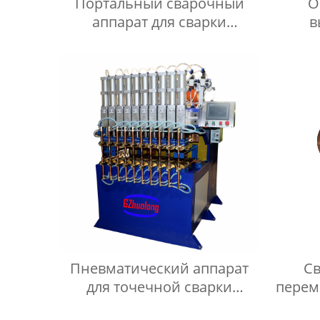
Портальный сварочный
О
аппарат для сварки
в
проволочной сетки
инд
Пневматический аппарат
Св
для точечной сварки
перем
переменным током серии