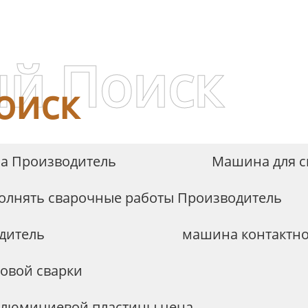
й Поиск
оиск
на Производитель
Машина для с
олнять сварочные работы Производитель
дитель
машина контактно
овой сварки
алюминиевой пластины цена