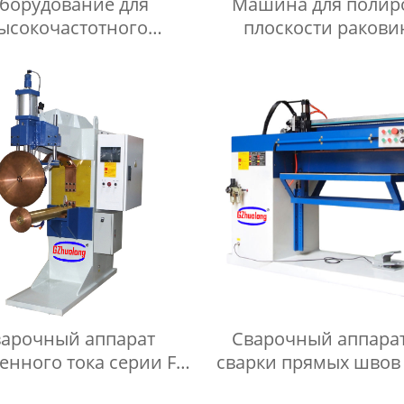
борудование для
Машина для полир
ысокочастотного
плоскости ракови
укционного нагрева
машина для полир
серии BH
плоскости умываль
арочный аппарат
Сварочный аппарат
енного тока серии FN
сварки прямых швов
для прокатки
ZH