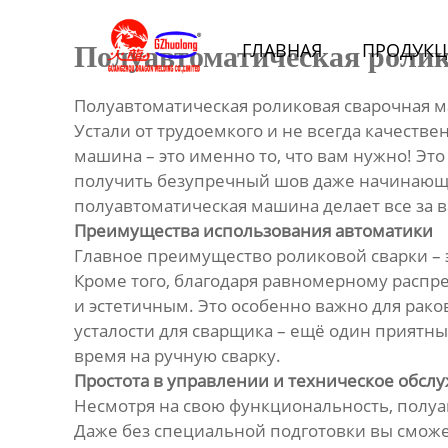
Главная
ГЛАВНАЯ
ПРОДУКЦ
Полуавтоматическая ролик
Продукция
Полуавтоматическая роликовая сварочная 
Bидео
Устали от трудоемкого и не всегда качеств
машина – это именно то, что вам нужно! Эт
Новости
получить безупречный шов даже начинающем
полуавтоматическая машина делает все за ва
Преимущества использования автоматики
О Hас
Главное преимущество роликовой сварки – э
Кроме того, благодаря равномерному распр
Контакты
и эстетичным. Это особенно важно для рако
усталости для сварщика – ещё один приятны
время на ручную сварку.
Простота в управлении и техническое обсл
Несмотря на свою функциональность, полуа
Даже без специальной подготовки вы сможе