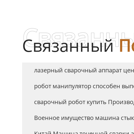
DN
Связанны
Связанный
П
лазерный сварочный аппарат це
робот манипулятор способен вып
сварочный робот купить Произво
Военное имущество машина стык
Китай Машина точечной сварки 