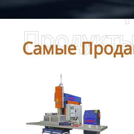
Самые П
Продукт
Самые Прода