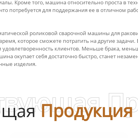
лы. Кроме того, машина относительно проста в тех
, что потребуется для поддержания ее в отличном раб
матической роликовой сварочной машины для раковин
ремя, которое сможете потратить на другие задачи.
и удовлетворенность клиентов. Меньше брака, меньш
ашина окупает себя достаточно быстро, станет нез
нные изделия.
твующая П
ющая
Продукция