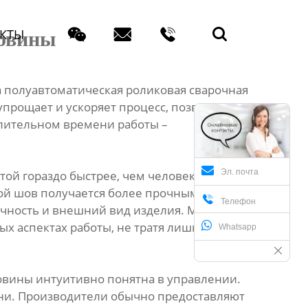




КТЫ
ковины
а полуавтоматическая роликовая сварочная
упрощает и ускоряет процесс, позволяя
длительном времени работы –
Эл. почта
той гораздо быстрее, чем человек вручную.
ной шов получается более прочным, ровным

Телефон
вечность и внешний вид изделия. Меньше
ых аспектах работы, не тратя лишние силы и
Whatsapp
овины интуитивно понятна в управлении.
ени. Производители обычно предоставляют