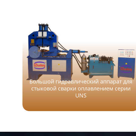
Большой гидравлический аппарат для
стыковой сварки оплавлением серии
UNS