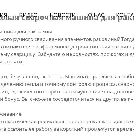
ИЯ
BИДЕО
НОВОСТИ
О HАС
КОНТА
овая сварочная машина для ра
машина для раковины
енного ручного сваривания элементов раковины? Тогд
о компактное и эффективное устройство значительно 
у сварщику. Забудьте о неровностях, прожогах и 
с, почти.
то, безусловно, скорость. Машина справляется с рабо
еделению тепла и точному контролю процесса, свар
вин, где качество сварки напрямую влияет на долго
й бонус. Вы сможете сосредоточиться на других важн
уживание
втоматическая роликовая сварочная машина для рак
те освоить ее работу за короткий промежуток врем