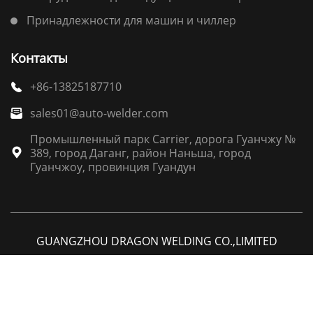
Принадлежности для машин и чиллер
Контакты
+86-13825187710

sales01@auto-welder.com

Промышленный парк Carrier, дорога Гуанчжу №
389, город Даганг, район Наньша, город

Гуанчжоу, провинция Гуандун
GUANGZHOU DRAGON WELDING CO.,LIMITED




