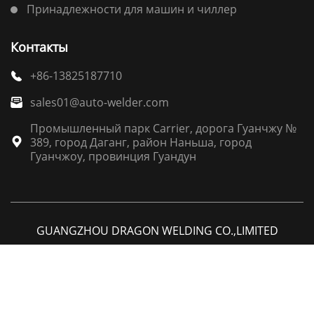
Принадлежности для машин и чиллер
Контакты
+86-13825187710

sales01@auto-welder.com

Промышленный парк Carrier, дорога Гуанчжу №
389, город Даганг, район Наньша, город

Гуанчжоу, провинция Гуандун
GUANGZHOU DRAGON WELDING CO.,LIMITED




