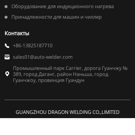
Оборудование для индукционного нагрева
Принадлежности для машин и чиллер
Контакты
+86-13825187710

sales01@auto-welder.com

Промышленный парк Carrier, дорога Гуанчжу №
389, город Даганг, район Наньша, город

Гуанчжоу, провинция Гуандун
GUANGZHOU DRAGON WELDING CO.,LIMITED




