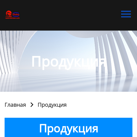
Главная
Продукция
Bидео
Новости
Продукция
О Hас
Контакты
Главная
Продукция

Продукция