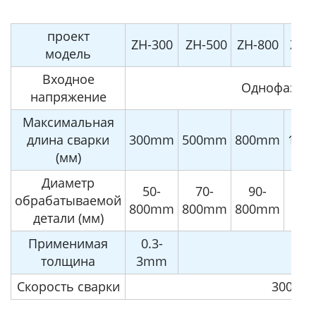
проект
ZH-300
ZH-500
ZH-800
ZH-
модель
Входное
Однофазный
напряжение
Максимальная
длина сварки
300mm
500mm
800mm
100
(мм)
Диаметр
50-
70-
90-
10
обрабатываемой
800mm
800mm
800mm
80
детали (мм)
Применимая
0.3-
0
толщина
3mm
Скорость сварки
300-2