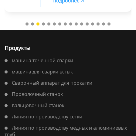
Подробнее 🡥
серии MF
Продукты
машина точечной сварки
машина для сварки встык
Сварочный аппарат для прокатки
Проволочный станок
вальцовочный станок
Линия по производству сетки
Линия по производству медных и алюминиевых
труб