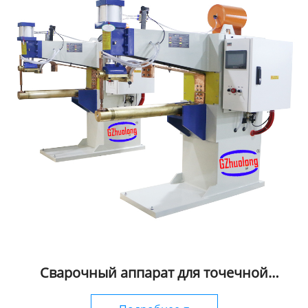
Сварочный аппарат для точечной
сварки постоянным током с
инвертором промежуточной частоты