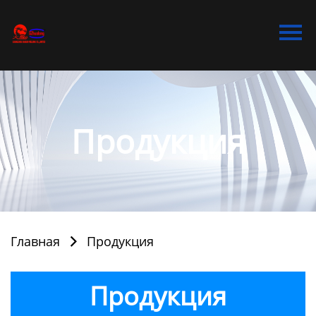
Главная
Продукция
Bидео
Новости
Продукция
О Hас
Контакты
Главная
Продукция

Продукция