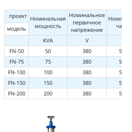
Номинальное
проект
Номинальная
Номинал
первичное
мощность
часто
модель
напряжение
KVA
V
Hz
FN-50
50
380
50/6
FN-75
75
380
50/6
FN-100
100
380
50/6
FN-150
150
380
50/6
FN-200
200
380
50/6