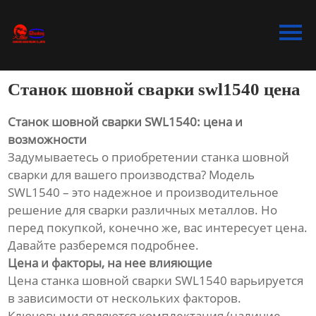
Главная
Продукция
Станок шовной сварки swl1540 цена
Bидео
Станок шовной сварки SWL1540: цена и
Новости
возможности
Задумываетесь о приобретении станка шовной
О Hас
сварки для вашего производства? Модель
SWL1540 – это надежное и производительное
Контакты
решение для сварки различных металлов. Но
перед покупкой, конечно же, вас интересует цена.
Давайте разберемся подробнее.
Цена и факторы, на нее влияющие
Цена станка шовной сварки SWL1540 варьируется
в зависимости от нескольких факторов.
Ключевыми являются комплектация (наличие