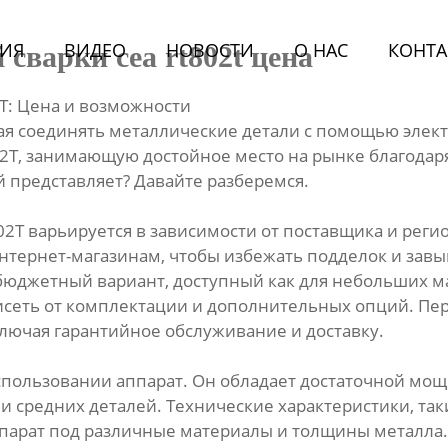
ИЯ
BИДЕО
НОВОСТИ
О HАС
КОНТА
варки cea rt802t цена
T: Цена и возможности
ая соединять металлические детали с помощью элект
2T, занимающую достойное место на рынке благодар
ой представляет? Давайте разберемся.
2T варьируется в зависимости от поставщика и реги
ернет-магазинам, чтобы избежать подделок и завыш
бюджетный вариант, доступный как для небольших ма
висеть от комплектации и дополнительных опций. Пе
ключая гарантийное обслуживание и доставку.
использовании аппарат. Он обладает достаточной мо
 средних деталей. Технические характеристики, таки
ппарат под различные материалы и толщины металла.