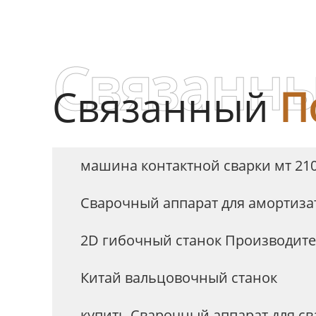
Связанны
Связанный
П
машина контактной сварки мт 21
Сварочный аппарат для амортиза
2D гибочный станок Производит
Китай вальцовочный станок
купить Сварочный аппарат для с