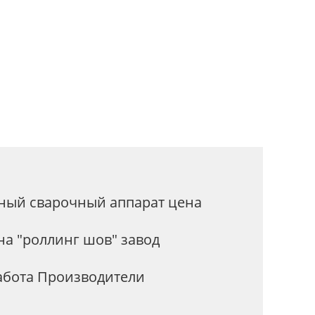
мелкоячеистых сеток
ный сварочный аппарат цена
а "роллинг шов" завод
абота Производители