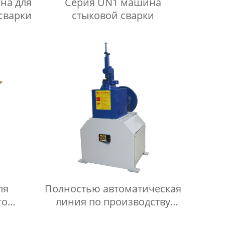
на для
Серия UN1 машина
сварки
стыковой сварки
ля
Полностью автоматическая
го
линия по производству
рева
холодильных сеток и