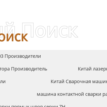
серии BH
й Поиск
оиск
03 Производители
тора Производитель
Китай лазер
ели
Китай Сварочная машин
машина контактной сварки р
варки прямых швов серии ZH