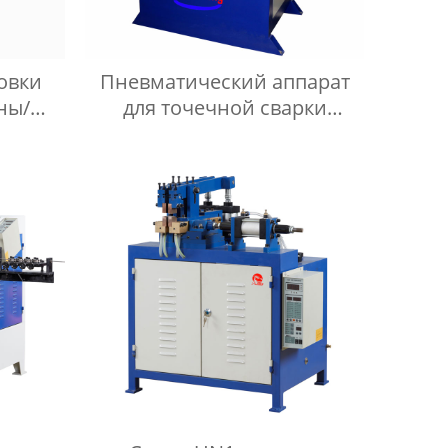
овки
Пневматический аппарат
ны/
для точечной сварки
овки
переменным током серии
ника
DN