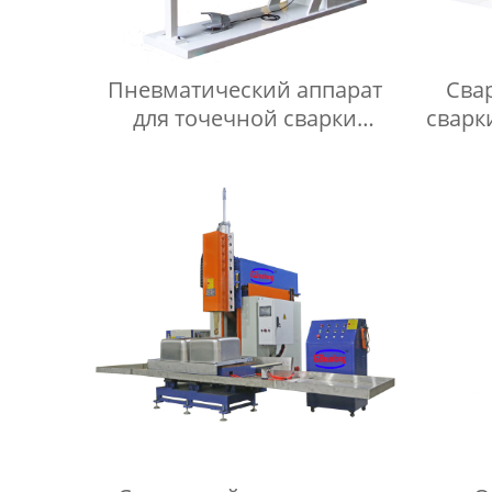
Пневматический аппарат
Сва
для точечной сварки
сварк
переменным током серии
DN