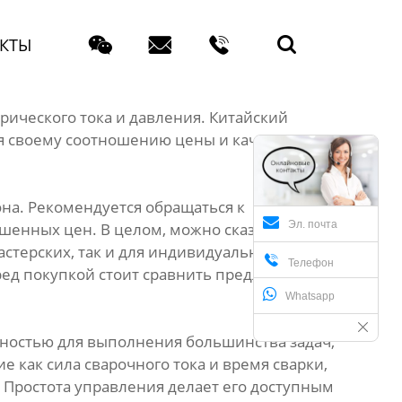




КТЫ
рического тока и давления. Китайский
я своему соотношению цены и качества. Но
она. Рекомендуется обращаться к
Эл. почта
енных цен. В целом, можно сказать, что
стерских, так и для индивидуального

Телефон
ред покупкой стоит сравнить предложения
Whatsapp
щностью для выполнения большинства задач,
е как сила сварочного тока и время сварки,
 Простота управления делает его доступным