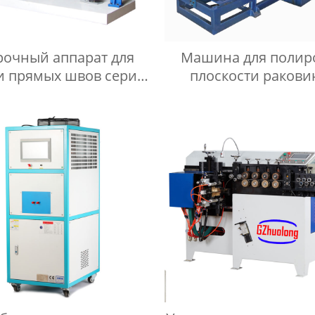
рочный аппарат для
Машина для полир
и прямых швов серии
плоскости ракови
ZH
машина для полир
плоскости умываль