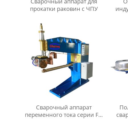
Сварочный аппарат для
О
прокатки раковин с ЧПУ
инд
ul
Сварочный аппарат
По
переменного тока серии FN
сва
для прокатки
п