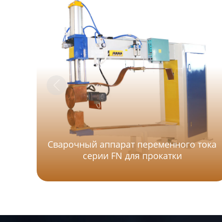
Сварочный аппарат переменного тока
серии FN для прокатки