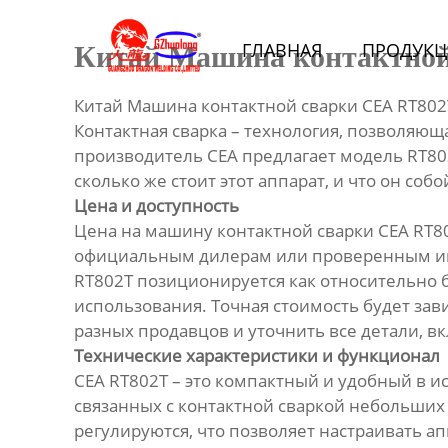
Главная
ГЛАВНАЯ
ПРОДУКЦ
Китай Машина контактной с
Продукция
Китай Машина контактной сварки CEA RT802
Bидео
Контактная сварка – технология, позволяющ
производитель CEA предлагает модель RT80
Новости
сколько же стоит этот аппарат, и что он соб
Цена и доступность
Цена на машину контактной сварки CEA RT80
О Hас
официальным дилерам или проверенным инт
RT802T позиционируется как относительно 
Контакты
использования. Точная стоимость будет за
разных продавцов и уточнить все детали, в
Технические характеристики и функционал
CEA RT802T – это компактный и удобный в 
связанных с контактной сваркой небольших и
регулируются, что позволяет настраивать а