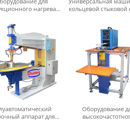
борудование для
Универсальная маши
укционного нагрева
кольцевой стыковой 
tra-audio серии BU
луавтоматический
Оборудование д
рочный аппарат для
высокочастотно
рокатки раковин
индукционного наг