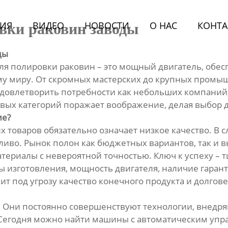
ИЯ
BИДЕО
НОВОСТИ
О HАС
КОНТА
вки раковин заводы
ды
ля полировки раковин – это мощный двигатель, обе
му миру. От скромных мастерских до крупных промы
довлетворить потребности как небольших компаний, 
овых категорий поражает воображение, делая выбор 
ие?
их товаров обязательно означает низкое качество. 
ливо. Рынок полон как бюджетных вариантов, так и 
териалы с невероятной точностью. Ключ к успеху –
 изготовления, мощность двигателя, наличие гарант
авит под угрозу качество конечного продукта и долго
е. Они постоянно совершенствуют технологии, вне
Сегодня можно найти машины с автоматическим упра