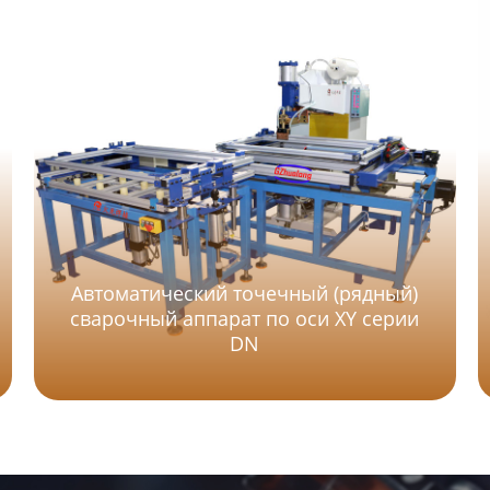
Автоматический точечный (рядный)
сварочный аппарат по оси XY серии
DN