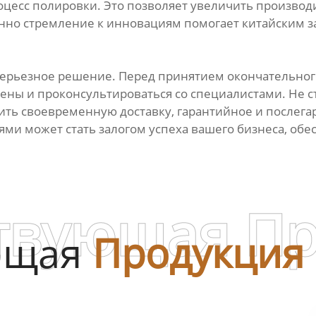
есс полировки. Это позволяет увеличить производи
енно стремление к инновациям помогает китайским 
серьезное решение. Перед принятием окончательног
ены и проконсультироваться со специалистами. Не с
ить своевременную доставку, гарантийное и послег
ми может стать залогом успеха вашего бизнеса, обе
твующая П
ющая
Продукция