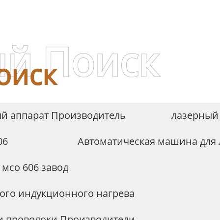
DN
й Поиск
оиск
ый аппарат Производитель
лазерный
06
Автоматическая машина для 
мсо 606 завод
ого индукционного нагрева
и проволоки Производители