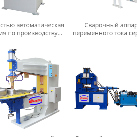
стью автоматическая
Сварочный аппа
ия по производству
переменного тока се
лодильных сеток и
для прокатки
лкоячеистых сеток