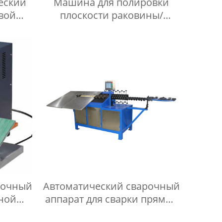
еский
Машина для полировки
овой
плоскости раковины/
 серии
машина для полировки
плоскости умывальника
рочный
Автоматический сварочный
чной
аппарат для сварки прямых
швов мойки