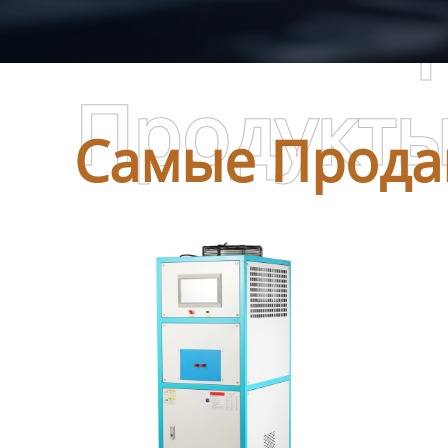
Самые П
Продукт
Самые Прода