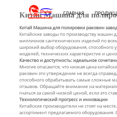
Главная
ГЛАВНАЯ
ПРОДУКЦ
Китай Машина для полиро
Продукция
Китай Машина для полировки раковин заво
Bидео
Китайские заводы по производству машин д
миллионов сантехнических изделий по все
Новости
широкий выбор оборудования, способного у
моделей, технических характеристик и цен
Качество и доступность: идеальное сочетан
О Hас
Многие опасаются, что низкая цена китайск
раковин это утверждение не всегда справед
Контакты
способного обрабатывать самые сложные ма
отзывов. Обращайте внимание на материалы
гнаться за самой низкой ценой, если это ст
Технологический прогресс и инновации
Китайские производители не стоят на мест
ассортимент предлагаемого оборудования. 