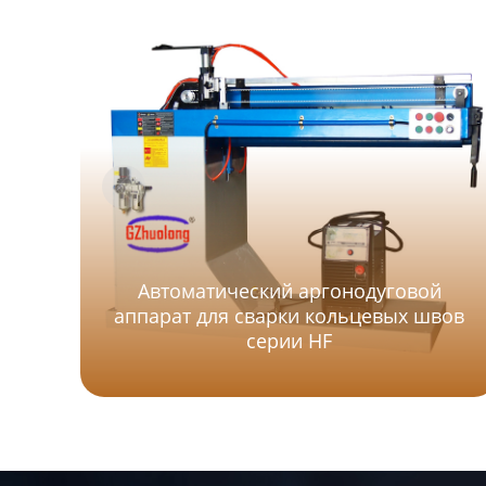
Автоматический аргонодуговой
аппарат для сварки кольцевых швов
серии HF