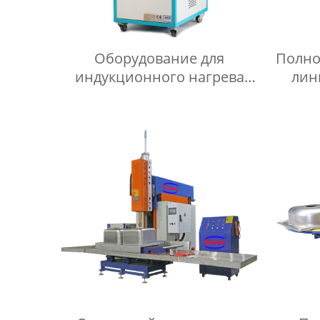
Оборудование для
Полно
индукционного нагрева
лин
ultra-audio серии BU
хо
ме