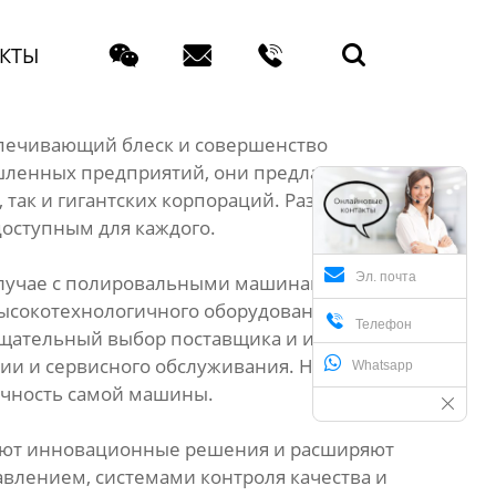




КТЫ
спечивающий блеск и совершенство
шленных предприятий, они предлагают
так и гигантских корпораций. Разнообразие
доступным для каждого.
Эл. почта
В случае с полировальными машинами для
высокотехнологичного оборудования,

Телефон
 тщательный выбор поставщика и изучение
ии и сервисного обслуживания. Не стоит
Whatsapp
вечность самой машины.
дряют инновационные решения и расширяют
влением, системами контроля качества и