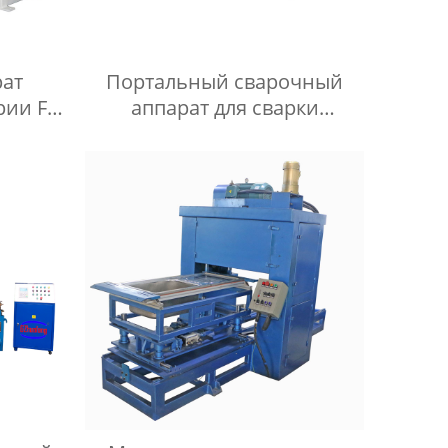
рат
Портальный сварочный
рии FN
аппарат для сварки
проволочной сетки