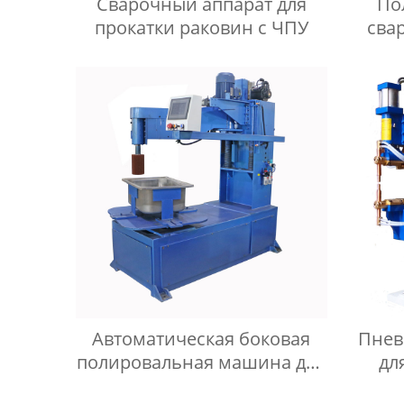
Сварочный аппарат для
По
прокатки раковин с ЧПУ
сва
п
Автоматическая боковая
Пнев
полировальная машина для
дл
раковины/боковая
пере