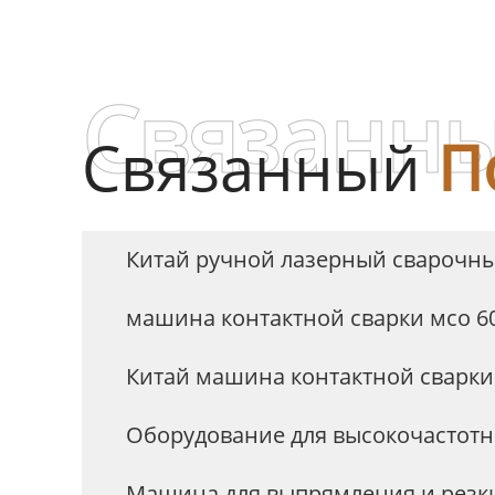
полировальная машина для
раковины
Связанны
Связанный
П
Китай ручной лазерный сварочн
машина контактной сварки мсо 6
Китай машина контактной сварки 
Оборудование для высокочастотн
Машина для выпрямления и резк