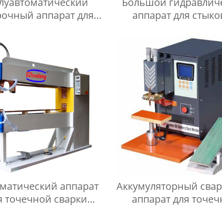
луавтоматический
Большой гидравлич
рочный аппарат для
аппарат для стык
рокатки раковин
сварки оплавлением
UNS
матический аппарат
Аккумуляторный сва
я точечной сварки
аппарат для точе
менным током серии
сварки