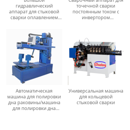
Большой
Сварочный аппарат для
гидравлический
точечной сварки
аппарат для стыковой
постоянным током с
сварки оплавлением
инвертором
серии UNS
промежуточной
частоты серии MF
Автоматическая
Универсальная машина
машина для полировки
для кольцевой
дна раковины/машина
стыковой сварки
для полировки дна
раковины