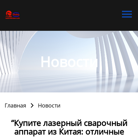
Главная
Продукция
Bидео
Новости
Новости
О Hас
Контакты
Главная
Новости

“Купите лазерный сварочный
аппарат из Китая: отличные