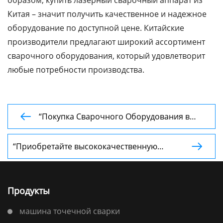
образом, купить лазерный сварочный аппарат из
Китая – значит получить качественное и надежное
оборудование по доступной цене. Китайские
производители предлагают широкий ассортимент
сварочного оборудования, который удовлетворит
любые потребности производства.
“Покупка Сварочного Оборудования в

Китае: Преимущества Продукции от
Производителей Машин для Сварки по OSI
“Приобретайте высококачественную

XY, Водяных Баков, МТР 16 и других”
сварочную робототехнику и оборудование
напрямую у ведущих китайских
производителей по лучшим ценам”
Продукты
машина точечной сварки