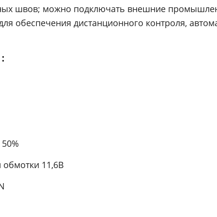
рных швов; можно подключать внешние промышл
для обеспечения дистанционного контроля, автом
ы：
 50%
 обмотки 11,6В
N