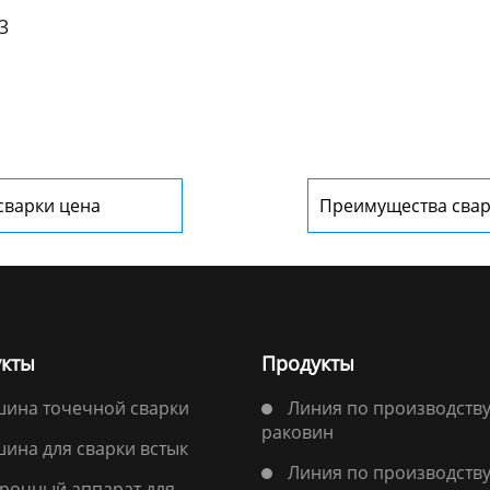
3
сварки цена
Преимущества свар
преобразованием ч
высокочастотным 
кты
Продукты
ина точечной сварки
Линия по производств
раковин
ина для сварки встык
Линия по производств
рочный аппарат для