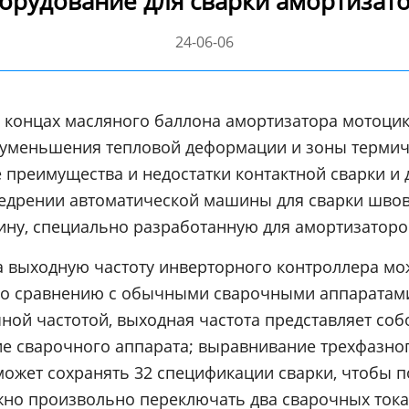
борудование для сварки амортизат
24-06-06
 концах масляного баллона амортизатора мотоцик
уменьшения тепловой деформации и зоны термиче
преимущества и недостатки контактной сварки и д
едрении автоматической машины для сварки швов
ну, специально разработанную для амортизаторо
выходную частоту инверторного контроллера мож
По сравнению с обычными сварочными аппаратами
ой частотой, выходная частота представляет соб
е сварочного аппарата; выравнивание трехфазно
может сохранять 32 спецификации сварки, чтобы 
жно произвольно переключать два сварочных тока