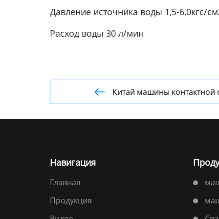
Давление источника воды 1,5-6,0кгс/см
Расход воды 30 л/мин
Китай машины контактной 

Навигация
Проду
Главная
маш
Продукция
маш
Bидео
Сва