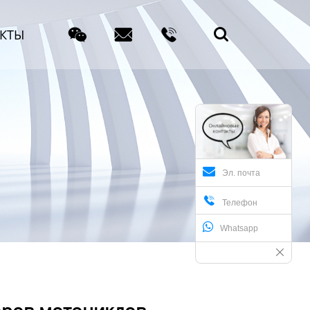



КТЫ

Эл. почта

Телефон
Whatsapp