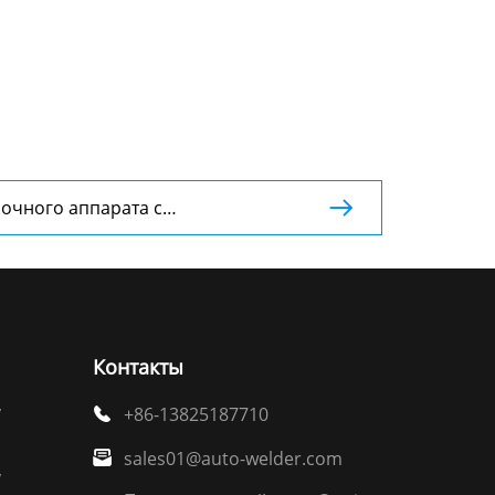
очного аппарата с

астоты по сравнению с
сварочным аппаратом
Контакты
у
+86-13825187710

sales01@auto-welder.com

у